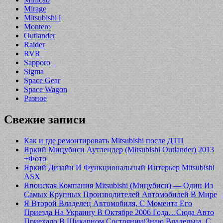
Mirage
Mitsubishi i
Montero
Outlander
Raider
RVR
Sapporo
Sigma
Space Gear
Space Wagon
Разное
Свежие записи
Как и где ремонтировать Mitsubishi после ДТП
Яркий Мицубиси Аутлендер (Mitsubishi Outlander) 2013
+Фото
Яркий Дизайн И Функциональный Интерьер Mitsubishi
ASX
Японская Компания Mitsubishi (Мицубиси) — Один Из
Самых Крупных Производителей Автомобилей В Мире
Я Второй Владелец Автомобиля, С Момента Его
Приезда На Украину В Октябре 2006 Года…Сюда Авто
Приехало В Шикарном Состоянии(Знаю Владельца, С