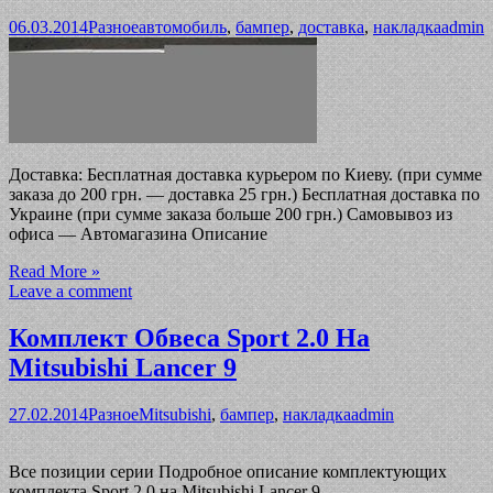
06.03.2014
Разное
автомобиль
,
бампер
,
доставка
,
накладка
admin
Доставка: Бесплатная доставка курьером по Киеву. (при сумме
заказа до 200 грн. — доставка 25 грн.) Бесплатная доставка по
Украине (при сумме заказа больше 200 грн.) Самовывоз из
офиса — Автомагазина Описание
Read More »
Leave a comment
Комплект Обвеса Sport 2.0 На
Mitsubishi Lancer 9
27.02.2014
Разное
Mitsubishi
,
бампер
,
накладка
admin
Все позиции серии Подробное описание комплектующих
комплекта Sport 2.0 на Mitsubishi Lancer 9.