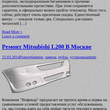
подвески, экспедиционным багажником и прочими
дополнительными прелестями. При этом сохраняется
гарантия, и официально можно пройти техосмотр. Мало того,
сейчас действует очень приличная скидка. Единственный
минус — пикапов только два. Специально для наших
читателей […]
Read More »
Leave a comment
Ремонт Mitsubishi L200 В Москве
25.03.2014
Разное
бампер
,
замена
,
рубль
,
установка
admin
Компания "Инфокар" предлагает не тратить время и нервы на
сравнивание условий предоставления услуг обслуживания,
т.к. мы готовы взять на себя любые тягости текущего ремонта,