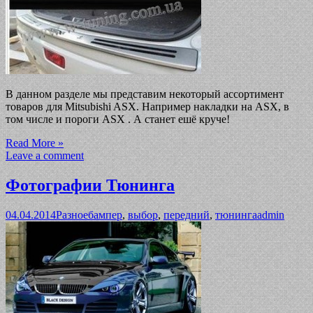
В данном разделе мы представим некоторый ассортимент
товаров для Mitsubishi ASX. Например накладки на ASX, в
том числе и пороги ASX . А станет ешё круче!
Read More »
Leave a comment
Фотографии Тюнинга
04.04.2014
Разное
бампер
,
выбор
,
передний
,
тюнинга
admin