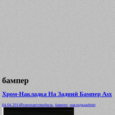
бампер
Хром-Накладка На Задний Бампер Asx
04.04.2014
Разное
автомобиль
,
бампер
,
накладка
admin