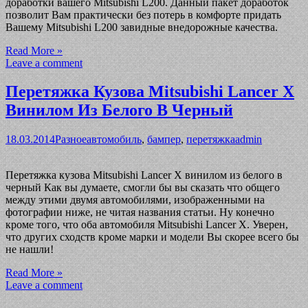
доработки вашего Mitsubishi L200. Данный пакет доработок
позволит Вам практически без потерь в комфорте придать
Вашему Mitsubishi L200 завидные внедорожные качества.
Read More »
Leave a comment
Перетяжка Кузова Mitsubishi Lancer X
Винилом Из Белого В Черный
18.03.2014
Разное
автомобиль
,
бампер
,
перетяжка
admin
Перетяжка кузова Mitsubishi Lancer X винилом из белого в
черный Как вы думаете, смогли бы вы сказать что общего
между этими двумя автомобилями, изображенными на
фотографии ниже, не читая названия статьи. Ну конечно
кроме того, что оба автомобиля Mitsubishi Lancer X. Уверен,
что других сходств кроме марки и модели Вы скорее всего бы
не нашли!
Read More »
Leave a comment