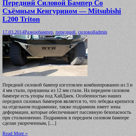
Передний Силовой Бампер Со
Съёмным Кенгурином — Mitsubishi
L200 Triton
17.03.2014
Разное
бампер
,
передний
,
силовой
admin
Передний силовой бампер изготовлен комбинированно из 3 и
4 мм стали, проушины из 12 мм стали. На переднем силовом
бампере есть упоры под ХайДжек. Особенностью наших
передних силовых бамперов является то, что лебедка крепится
на отдельном подрамнике, также подрамник имеет зоны
деформации, которые обеспечивают пассивную безопасность
при столкновении. Подрамник в переднем силовом бампере
сделан укороченным, […]
Read More »