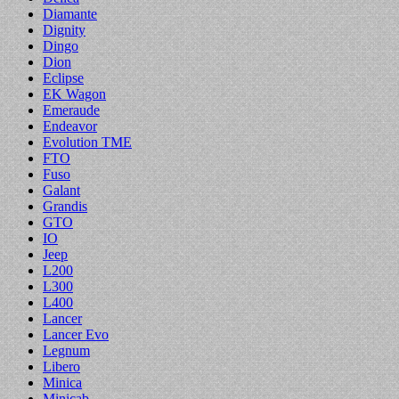
Diamante
Dignity
Dingo
Dion
Eclipse
EK Wagon
Emeraude
Endeavor
Evolution TME
FTO
Fuso
Galant
Grandis
GTO
IO
Jeep
L200
L300
L400
Lancer
Lancer Evo
Legnum
Libero
Minica
Minicab