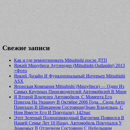
Свежие записи
Как и где ремонтировать Mitsubishi после ДТП
Яркий Мицубиси Аутлендер (Mitsubishi Outlander) 2013
+Фото
Яркий Дизайн И Функциональный Интерьер Mitsubishi
ASX
Японская Компания Mitsubishi (Мицубиси) — Один Из
Самых Крупных Производителей Автомобилей В Мире
Я Второй Владелец Автомобиля, С Момента Его
Приезда На Украину В Октябре 2006 Года…Сюда Авто
Приехало В Шикарном Состоянии(Знаю Владельца, С
Ним Вместе Его И Покупали), 142тыс
Этот Зеленый Полноприводный Вагончик Появился В
Нашей Семье Лет 10 Назад, Автомобиль Покупался У
Знакомых В Отличном Состоянии С Небольшим