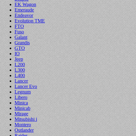
EK Wagon
Emeraude
Endeavor
Evolution TME
FTO
Fuso
Galant
Grandis
GTO
IO
Jeep
L200
L300
L400
Lancer
Lancer Evo
Legnum
Libero
Minica
Minicab
Mirage
Mitsubishi i
Montero
Outlander
Raider