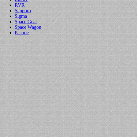
RVR
Sapporo
Sigma
Space Gear
Space Wagon
Разное