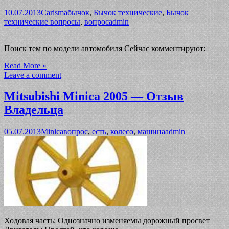
10.07.2013
Carisma
бычок
,
Бычок технические
,
Бычок
технические вопросы
,
вопрос
admin
Поиск тем по модели автомобиля Сейчас комментируют:
Read More »
Leave a comment
Mitsubishi Minica 2005 — Отзыв
Владельца
05.07.2013
Minica
вопрос
,
есть
,
колесо
,
машина
admin
Ходовая часть: Однозначно изменяемы дорожный просвет