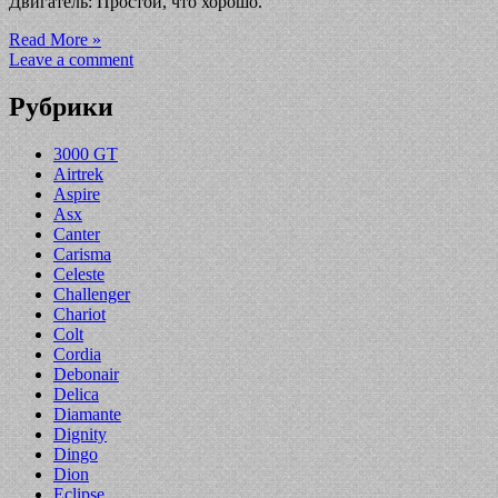
Двигатель: Простой, что хорошо.
Read More »
Leave a comment
Рубрики
3000 GT
Airtrek
Aspire
Asx
Canter
Carisma
Celeste
Challenger
Chariot
Colt
Cordia
Debonair
Delica
Diamante
Dignity
Dingo
Dion
Eclipse