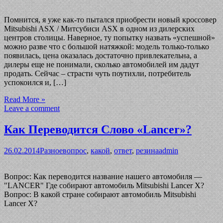
Помнится, я уже как-то пытался приобрести новый кроссовер
Mitsubishi ASX / Митсубиси ASX в одном из дилерских
центров столицы. Наверное, ту попытку назвать «успешной»
можно разве что с большой натяжкой: модель только-только
появилась, цена оказалась достаточно привлекательна, а
дилеры еще не понимали, сколько автомобилей им дадут
продать. Сейчас – страсти чуть поутихли, потребитель
успокоился и, […]
Read More »
Leave a comment
Как Переводится Слово «Lancer»?
26.02.2014
Разное
вопрос
,
какой
,
ответ
,
резина
admin
Вопрос: Как переводится название нашего автомобиля —
"LANCER" Где собирают автомобиль Mitsubishi Lancer Х?
Вопрос: В какой стране собирают автомобиль Mitsubishi
Lancer Х?