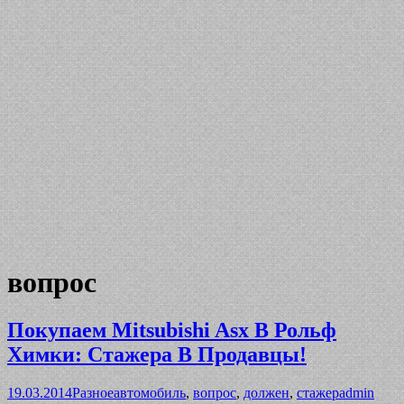
вопрос
Покупаем Mitsubishi Asx В Рольф
Химки: Стажера В Продавцы!
19.03.2014
Разное
автомобиль
,
вопрос
,
должен
,
стажер
admin