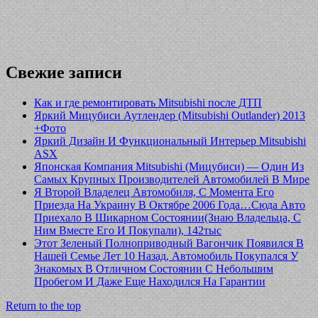
Свежие записи
Как и где ремонтировать Mitsubishi после ДТП
Яркий Мицубиси Аутлендер (Mitsubishi Outlander) 2013
+Фото
Яркий Дизайн И Функциональный Интерьер Mitsubishi
ASX
Японская Компания Mitsubishi (Мицубиси) — Один Из
Самых Крупных Производителей Автомобилей В Мире
Я Второй Владелец Автомобиля, С Момента Его
Приезда На Украину В Октябре 2006 Года…Сюда Авто
Приехало В Шикарном Состоянии(Знаю Владельца, С
Ним Вместе Его И Покупали), 142тыс
Этот Зеленый Полноприводный Вагончик Появился В
Нашей Семье Лет 10 Назад, Автомобиль Покупался У
Знакомых В Отличном Состоянии С Небольшим
Пробегом И Даже Еще Находился На Гарантии
Return to the top