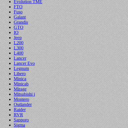
Evolution TME
FTO
Fuso
Galant
Grandis
GTO
IO
Jeep
L200
L300
L400
Lancer
Lancer Evo
Legnum
Libero
Minica
Minicab
Mirage
Mitsubishi i
Montero
Outlander
Raider
RVR
Sapporo
Sigma