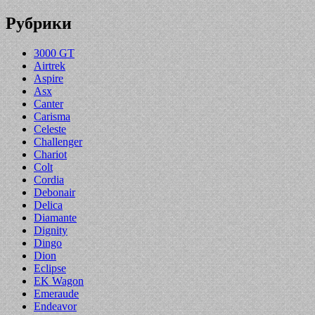
Рубрики
3000 GT
Airtrek
Aspire
Asx
Canter
Carisma
Celeste
Challenger
Chariot
Colt
Cordia
Debonair
Delica
Diamante
Dignity
Dingo
Dion
Eclipse
EK Wagon
Emeraude
Endeavor