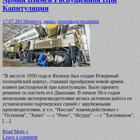
Капитуляции
17.07.2013
Jeep
год
,
джип
,
производство
admin
"В августе 1950 года в Японии был создан Резервный
полицейский корпус, ставший прообразом новой армии
взамен распущенной при капитуляции. Было принято
решение ос-настить его Джипами. В начале 50-х годов
японскими автопроизводителями велась активная работа по
установлению партнерских связей с зарубежными
производителями, в т.ч. "Ниссан" взаимодействовал с
"Остином", "Хино" — с "Рено", "Исудзу" — с "Хиллманом",
[…]
Read More »
Leave a comment