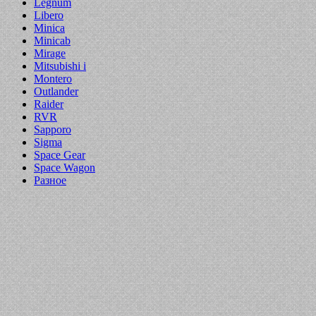
Legnum
Libero
Minica
Minicab
Mirage
Mitsubishi i
Montero
Outlander
Raider
RVR
Sapporo
Sigma
Space Gear
Space Wagon
Разное