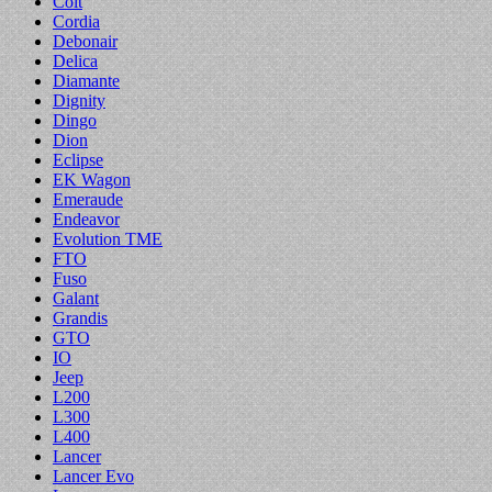
Colt
Cordia
Debonair
Delica
Diamante
Dignity
Dingo
Dion
Eclipse
EK Wagon
Emeraude
Endeavor
Evolution TME
FTO
Fuso
Galant
Grandis
GTO
IO
Jeep
L200
L300
L400
Lancer
Lancer Evo