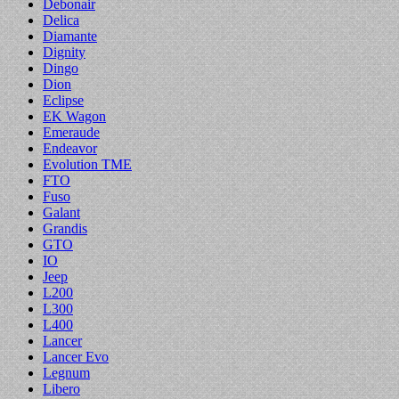
Debonair
Delica
Diamante
Dignity
Dingo
Dion
Eclipse
EK Wagon
Emeraude
Endeavor
Evolution TME
FTO
Fuso
Galant
Grandis
GTO
IO
Jeep
L200
L300
L400
Lancer
Lancer Evo
Legnum
Libero