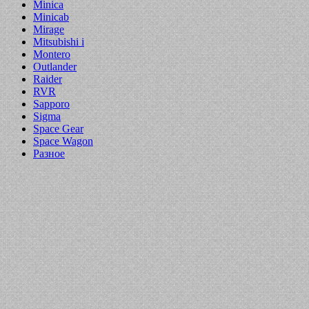
Minica
Minicab
Mirage
Mitsubishi i
Montero
Outlander
Raider
RVR
Sapporo
Sigma
Space Gear
Space Wagon
Разное