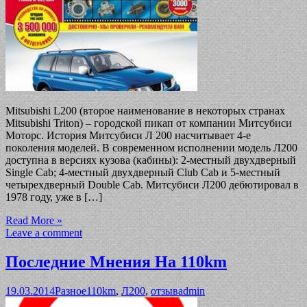
Mitsubishi L200 (второе наименование в некоторых странах
Mitsubishi Triton) – городской пикап от компании Митсубиси
Моторс. История Митсубиси Л 200 насчитывает 4-е
поколения моделей. В современном исполнении модель Л200
доступна в версиях кузова (кабины): 2-местный двухдверный
Single Cab; 4-местный двухдверный Club Cab и 5-местный
четырехдверный Double Cab. Митсубиси Л200 дебютировал в
1978 году, уже в […]
Read More »
Leave a comment
Последние Мнения На 110km
19.03.2014
Разное
110km
,
Л200
,
отзыв
admin