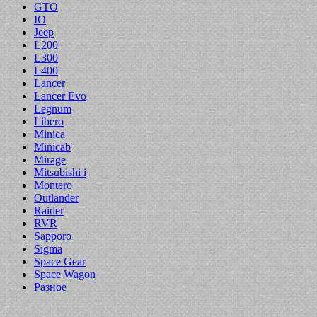
GTO
IO
Jeep
L200
L300
L400
Lancer
Lancer Evo
Legnum
Libero
Minica
Minicab
Mirage
Mitsubishi i
Montero
Outlander
Raider
RVR
Sapporo
Sigma
Space Gear
Space Wagon
Разное