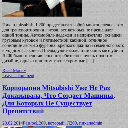
Пикап mitsubishi L200 представляет собой многоцелевое авто
для транспортировки грузов, вес которых не превышает
одной тонны. Автомобиль надежен и неприхотлив, оснащен
грузовым кузовом и пятиместной кабиной, отличное
сочетание легкого фургона, крепкого джипа и семейного авто
в «одном флаконе». Предыдущие модели пикапов митсубиси
Л200 были представлены потребителю в очень простом
дизайне, однако при этом такие скромные […]
Read More »
Leave a comment
Корпорация Mitsubishi Уже Не Раз
Доказывала, Что Создает Машины,
Для Которых Не Существует
Препятствий
28.02.2014
Разное
L200
,
который
,
Л200
,
пикап
admin