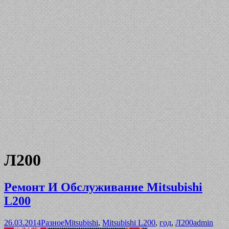
Л200
Ремонт И Обслуживание Mitsubishi
L200
26.03.2014
Разное
Mitsubishi
,
Mitsubishi L200
,
год
,
Л200
admin