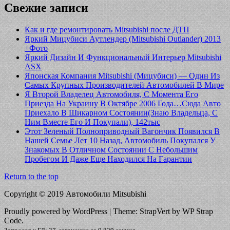
Свежие записи
Как и где ремонтировать Mitsubishi после ДТП
Яркий Мицубиси Аутлендер (Mitsubishi Outlander) 2013
+Фото
Яркий Дизайн И Функциональный Интерьер Mitsubishi
ASX
Японская Компания Mitsubishi (Мицубиси) — Один Из
Самых Крупных Производителей Автомобилей В Мире
Я Второй Владелец Автомобиля, С Момента Его
Приезда На Украину В Октябре 2006 Года…Сюда Авто
Приехало В Шикарном Состоянии(Знаю Владельца, С
Ним Вместе Его И Покупали), 142тыс
Этот Зеленый Полноприводный Вагончик Появился В
Нашей Семье Лет 10 Назад, Автомобиль Покупался У
Знакомых В Отличном Состоянии С Небольшим
Пробегом И Даже Еще Находился На Гарантии
Return to the top
Copyright © 2019 Автомобили Mitsubishi
Proudly powered by WordPress
|
Theme: StrapVert by WP Strap
Code.