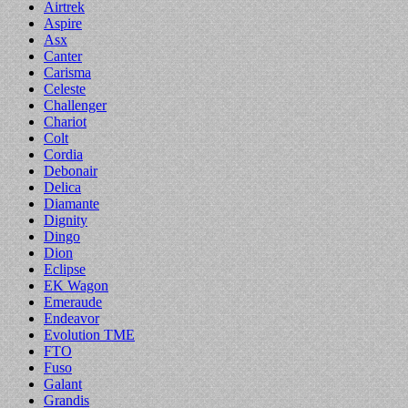
Airtrek
Aspire
Asx
Canter
Carisma
Celeste
Challenger
Chariot
Colt
Cordia
Debonair
Delica
Diamante
Dignity
Dingo
Dion
Eclipse
EK Wagon
Emeraude
Endeavor
Evolution TME
FTO
Fuso
Galant
Grandis