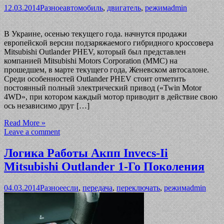
12.03.2014
Разное
автомобиль
,
двигатель
,
режим
admin
В Украине, осенью текущего года. начнутся продажи
европейской версии подзаряжаемого гибридного кроссовера
Mitsubishi Outlander PHEV, который был представлен
компанией Mitsubishi Motors Corporation (MMC) на
прошедшем, в марте текущего года, Женевском автосалоне.
Среди особенностей Outlander PHEV стоит отметить
постоянный полный электрический привод («Twin Motor
4WD», при котором каждый мотор приводит в действие свою
ось независимо друг […]
Read More »
Leave a comment
Логика Работы Акпп Invecs-Ii
Mitsubishi Outlander 1-Го Поколения
04.03.2014
Разное
если
,
передача
,
переключать
,
режим
admin