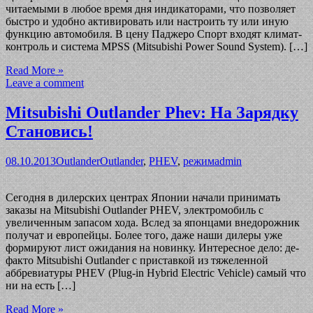
читаемыми в любое время дня индикаторами, что позволяет
быстро и удобно активировать или настроить ту или иную
функцию автомобиля. В цену Паджеро Спорт входят климат-
контроль и система MPSS (Mitsubishi Power Sound System). […]
Read More »
Leave a comment
Mitsubishi Outlander Phev: На Зарядку
Становись!
08.10.2013
Outlander
Outlander
,
PHEV
,
режим
admin
Сегодня в дилерских центрах Японии начали принимать
заказы на Mitsubishi Outlander PHEV, электромобиль с
увеличенным запасом хода. Вслед за японцами внедорожник
получат и европейцы. Более того, даже наши дилеры уже
формируют лист ожидания на новинку. Интересное дело: де-
факто Mitsubishi Outlander с приставкой из тяжеленной
аббревиатуры PHEV (Plug-in Hybrid Electric Vehicle) самый что
ни на есть […]
Read More »