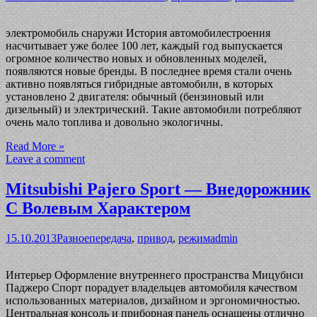
электромобиль снаружи История автомобилестроения
насчитывает уже более 100 лет, каждый год выпускается
огромное количество новых и обновленных моделей,
появляются новые бренды. В последнее время стали очень
активно появляться гибридные автомобили, в которых
установлено 2 двигателя: обычный (бензиновый или
дизельный) и электрический. Такие автомобили потребляют
очень мало топлива и довольно экологичны.
Read More »
Leave a comment
Mitsubishi Pajero Sport — Внедорожник
С Волевым Характером
15.10.2013
Разное
передача
,
привод
,
режим
admin
Интерьер Оформление внутреннего пространства Мицубиси
Паджеро Спорт порадует владельцев автомобиля качеством
использованных материалов, дизайном и эргономичностью.
Центральная консоль и приборная панель оснащены отлично