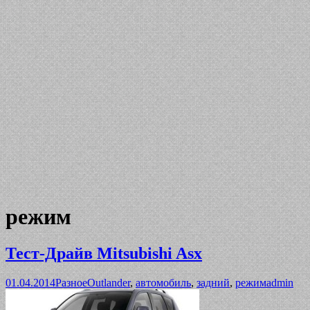
режим
Тест-Драйв Mitsubishi Asx
01.04.2014
Разное
Outlander
,
автомобиль
,
задний
,
режим
admin