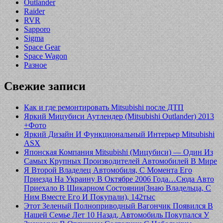
Outlander
Raider
RVR
Sapporo
Sigma
Space Gear
Space Wagon
Разное
Свежие записи
Как и где ремонтировать Mitsubishi после ДТП
Яркий Мицубиси Аутлендер (Mitsubishi Outlander) 2013
+Фото
Яркий Дизайн И Функциональный Интерьер Mitsubishi
ASX
Японская Компания Mitsubishi (Мицубиси) — Один Из
Самых Крупных Производителей Автомобилей В Мире
Я Второй Владелец Автомобиля, С Момента Его
Приезда На Украину В Октябре 2006 Года…Сюда Авто
Приехало В Шикарном Состоянии(Знаю Владельца, С
Ним Вместе Его И Покупали), 142тыс
Этот Зеленый Полноприводный Вагончик Появился В
Нашей Семье Лет 10 Назад, Автомобиль Покупался У