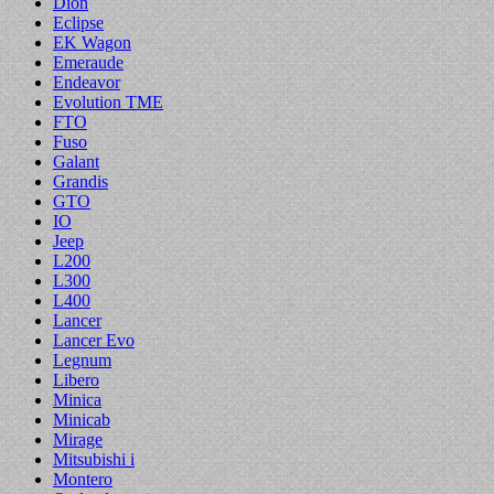
Dion
Eclipse
EK Wagon
Emeraude
Endeavor
Evolution TME
FTO
Fuso
Galant
Grandis
GTO
IO
Jeep
L200
L300
L400
Lancer
Lancer Evo
Legnum
Libero
Minica
Minicab
Mirage
Mitsubishi i
Montero