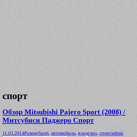
спорт
Обзор Mitsubishi Pajero Sport (2008) /
Митсубиси Паджеро Спорт
11.03.2014
Разное
Sport
,
автомобиль
,
владелец
,
спорт
admin