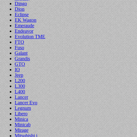
Dingo
Dion
Eclipse
EK Wagon
Emeraude
Endeavor
Evolution TME
FTO
Fuso
Galant
Grandis
GTO
IO
Jeep
L200
L300
L400
Lancer
Lancer Evo
Legnum
Libero
Minica
Minicab
Mirage
Mitsubishi i