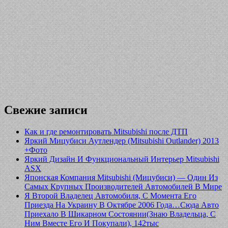
Свежие записи
Как и где ремонтировать Mitsubishi после ДТП
Яркий Мицубиси Аутлендер (Mitsubishi Outlander) 2013
+Фото
Яркий Дизайн И Функциональный Интерьер Mitsubishi
ASX
Японская Компания Mitsubishi (Мицубиси) — Один Из
Самых Крупных Производителей Автомобилей В Мире
Я Второй Владелец Автомобиля, С Момента Его
Приезда На Украину В Октябре 2006 Года…Сюда Авто
Приехало В Шикарном Состоянии(Знаю Владельца, С
Ним Вместе Его И Покупали), 142тыс