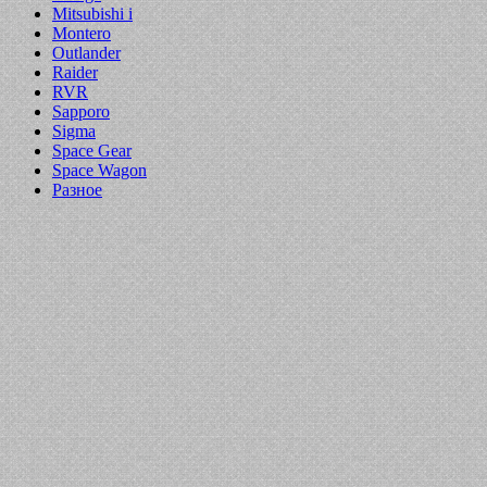
Mitsubishi i
Montero
Outlander
Raider
RVR
Sapporo
Sigma
Space Gear
Space Wagon
Разное