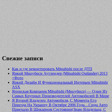
Свежие записи
Как и где ремонтировать Mitsubishi после ДТП
Яркий Мицубиси Аутлендер (Mitsubishi Outlander) 2013
+Фото
Яркий Дизайн И Функциональный Интерьер Mitsubishi
ASX
Японская Компания Mitsubishi (Мицубиси) — Один Из
Самых Крупных Производителей Автомобилей В Мире
Я Второй Владелец Автомобиля, С Момента Его
Приезда На Украину В Октябре 2006 Года…Сюда Авто
Приехало В Шикарном Состоянии(Знаю Владельца, С