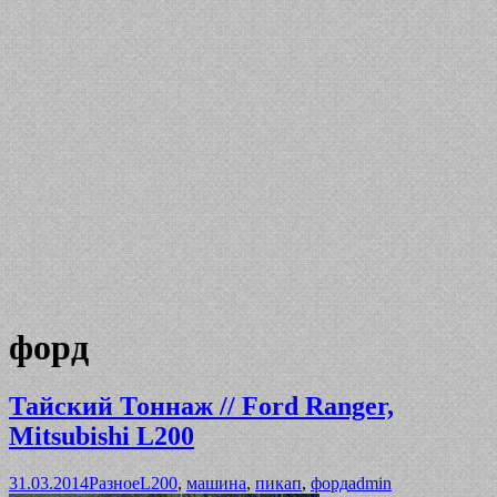
форд
Тайский Тоннаж // Ford Ranger,
Mitsubishi L200
31.03.2014
Разное
L200
,
машина
,
пикап
,
форд
admin