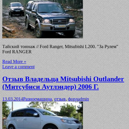
Тайский тоннаж // Ford Ranger, Mitsubishi L200. "За Рулем"
Ford RANGER
Read More »
Leave a comment
Отзыв Владельца Mitsubishi Outlander
(Митсубиси Аутлэндер) 2006 Г.
13.03.2014
Разное
машина
,
отзыв
,
форд
admin