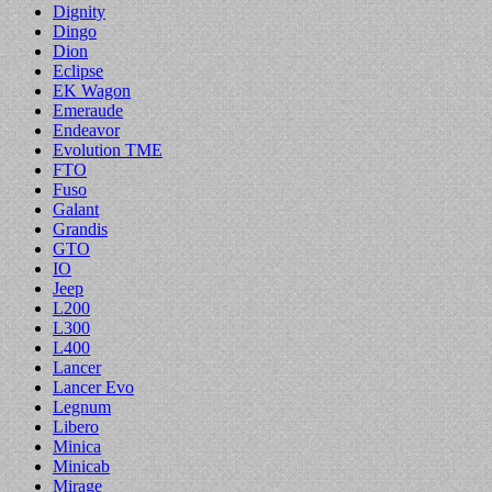
Dignity
Dingo
Dion
Eclipse
EK Wagon
Emeraude
Endeavor
Evolution TME
FTO
Fuso
Galant
Grandis
GTO
IO
Jeep
L200
L300
L400
Lancer
Lancer Evo
Legnum
Libero
Minica
Minicab
Mirage