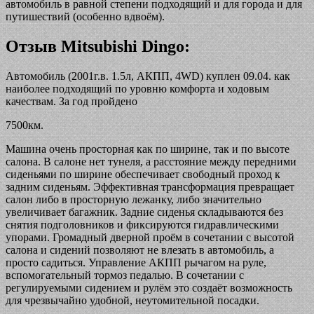
автомобиль в равной степени подходящий и для города и для
путишествий (особенно вдвоём).
Отзыв Mitsubishi Dingo:
Автомобиль (2001г.в. 1.5л, АКПП, 4WD) куплен 09.04. как
наиболее подходящий по уровню комфорта и ходовым
качествам. За год пройдено
7500км.
Машина очень просторная как по ширине, так и по высоте
салона. В салоне нет тунеля, а расстояние между передними
сиденьями по ширине обеспечивает свободный проход к
задним сиденьям. Эффективная трансформация превращает
салон либо в просторную лежанку, либо значительно
увеличивает багажник. Задние сиденья складываются без
снятия подголовников и фиксируются гидравлическими
упорами. Громадный дверной проём в сочетании с высотой
салона и сидений позволяют не влезать в автомобиль, а
просто садиться. Управление АКПП рычагом на руле,
вспомогательный тормоз педалью. В сочетании с
регулируемыми сидением и рулём это создаёт возможность
для чрезвычайно удобной, неутомительной посадки.