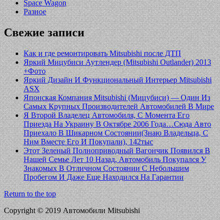
Space Wagon
Разное
Свежие записи
Как и где ремонтировать Mitsubishi после ДТП
Яркий Мицубиси Аутлендер (Mitsubishi Outlander) 2013
+Фото
Яркий Дизайн И Функциональный Интерьер Mitsubishi
ASX
Японская Компания Mitsubishi (Мицубиси) — Один Из
Самых Крупных Производителей Автомобилей В Мире
Я Второй Владелец Автомобиля, С Момента Его
Приезда На Украину В Октябре 2006 Года…Сюда Авто
Приехало В Шикарном Состоянии(Знаю Владельца, С
Ним Вместе Его И Покупали), 142тыс
Этот Зеленый Полноприводный Вагончик Появился В
Нашей Семье Лет 10 Назад, Автомобиль Покупался У
Знакомых В Отличном Состоянии С Небольшим
Пробегом И Даже Еще Находился На Гарантии
Return to the top
Copyright © 2019 Автомобили Mitsubishi