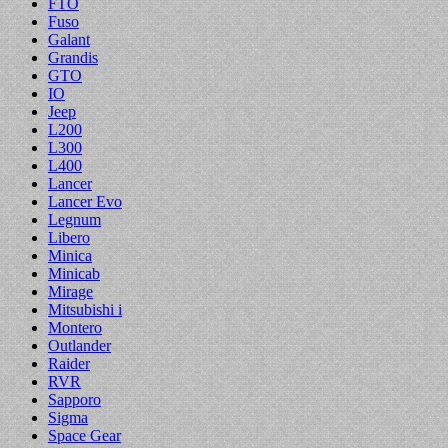
FTO
Fuso
Galant
Grandis
GTO
IO
Jeep
L200
L300
L400
Lancer
Lancer Evo
Legnum
Libero
Minica
Minicab
Mirage
Mitsubishi i
Montero
Outlander
Raider
RVR
Sapporo
Sigma
Space Gear