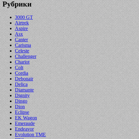
Рубрики
3000 GT
Airtrek
Aspire
Asx
Canter
Carisma
Celeste
Challenger
Chariot
Colt
Cordia
Debonair
Delica
Diamante
Dignity
Dingo
Dion
Eclipse
EK Wagon
Emeraude
Endeavor
Evolution TME