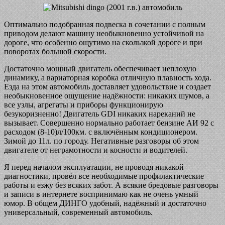
Оптимально подобранная подвеска в сочетании с полным
приводом делают машину необыкновенно устойчивой на
дороге, что особенно ощутимо на скользкой дороге и при
поворотах большой скорости.
Достаточно мощный двигатель обеспечивает неплохую
динамику, а вариаторная коробка отличную плавность хода.
Езда на этом автомобиль доставляет удовольствие и создает
необыкновенное ощущение надёжности: никаких шумов, а
все узлы, агрегаты и приборы функционирую
безукоризненно! Двигатель GDI никаких нареканий не
вызывает. Совершенно нормально работает бензине АИ 92 с
расходом (8-10)л/100км. с включённым кондиционером.
Зимой до 11л. по городу. Негативные разговоры об этом
двигателе от неграмотности и косности и водителей.
Я перед началом эксплуатации, не проводя никакой
диагностики, провёл все необходимые профилактические
работы и езжу без всяких забот. А всякие бредовые разговоры
и записи в интернете воспринимаю как не очень умный
юмор. В общем ДИНГО удобный, надёжный и достаточно
универсальный, современный автомобиль.