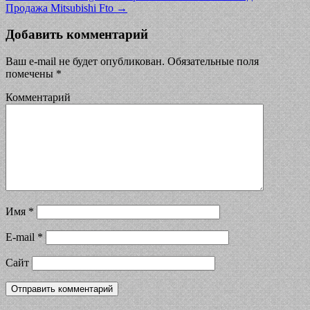
Продажа Mitsubishi Fto
→
Добавить комментарий
Ваш e-mail не будет опубликован.
Обязательные поля
помечены
*
Комментарий
Имя
*
E-mail
*
Сайт