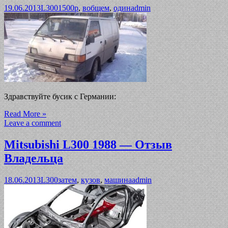
19.06.2013
L300
1500р
,
вобщем
,
один
admin
Здравствуйте бусик с Германии:
Read More »
Leave a comment
Mitsubishi L300 1988 — Отзыв
Владельца
18.06.2013
L300
затем
,
кузов
,
машина
admin