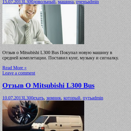
15.07.2013
L300
довольный
,
машина
,
очень
admin
Отзыв о Mitsubishi L300 Bus Покупал новую машину в
средней комплетации. Поставил кунг, музыку и сигналку.
Read More »
Leave a comment
Отзыв О Mitsubishi L300 Bus
10.07.2013
L300
ехать
,
зимник
,
который
,
путь
admin