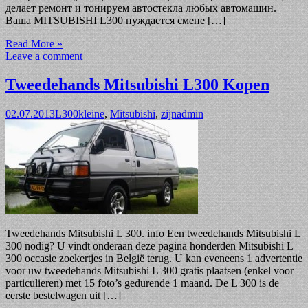
делает ремонт и тонируем автостекла любых автомашин.
Ваша MITSUBISHI L300 нуждается смене […]
Read More »
Leave a comment
Tweedehands Mitsubishi L300 Kopen
02.07.2013
L300
kleine
,
Mitsubishi
,
zijn
admin
Tweedehands Mitsubishi L 300. info Een tweedehands Mitsubishi L
300 nodig? U vindt onderaan deze pagina honderden Mitsubishi L
300 occasie zoekertjes in België terug. U kan eveneens 1 advertentie
voor uw tweedehands Mitsubishi L 300 gratis plaatsen (enkel voor
particulieren) met 15 foto’s gedurende 1 maand. De L 300 is de
eerste bestelwagen uit […]