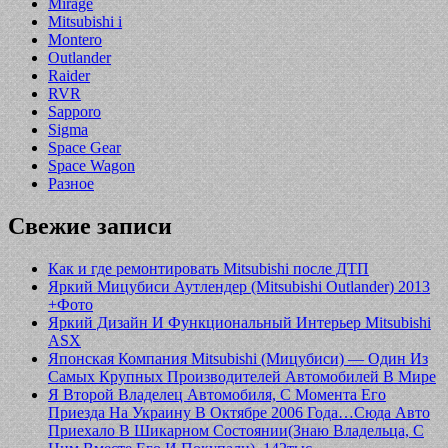
Mirage
Mitsubishi i
Montero
Outlander
Raider
RVR
Sapporo
Sigma
Space Gear
Space Wagon
Разное
Свежие записи
Как и где ремонтировать Mitsubishi после ДТП
Яркий Мицубиси Аутлендер (Mitsubishi Outlander) 2013
+Фото
Яркий Дизайн И Функциональный Интерьер Mitsubishi
ASX
Японская Компания Mitsubishi (Мицубиси) — Один Из
Самых Крупных Производителей Автомобилей В Мире
Я Второй Владелец Автомобиля, С Момента Его
Приезда На Украину В Октябре 2006 Года…Сюда Авто
Приехало В Шикарном Состоянии(Знаю Владельца, С