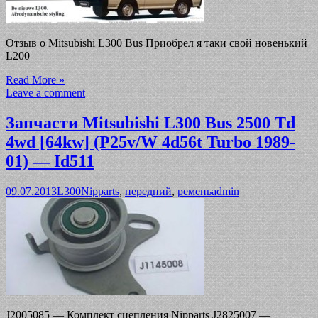
Отзыв о Mitsubishi L300 Bus Приобрел я таки свой новенький
L200
Read More »
Leave a comment
Запчасти Mitsubishi L300 Bus 2500 Td
4wd [64kw] (P25v/W 4d56t Turbo 1989-
01) — Id511
09.07.2013
L300
Nipparts
,
передний
,
ремень
admin
J2005085 — Комплект сцепления Nipparts J2825007 —