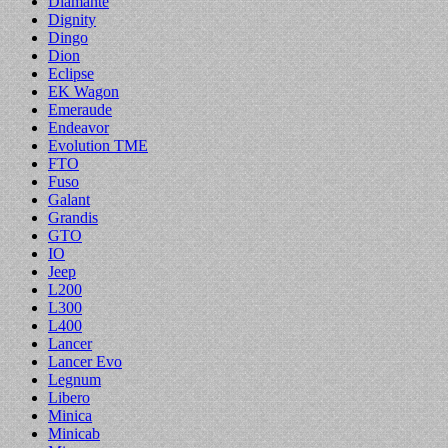
Diamante
Dignity
Dingo
Dion
Eclipse
EK Wagon
Emeraude
Endeavor
Evolution TME
FTO
Fuso
Galant
Grandis
GTO
IO
Jeep
L200
L300
L400
Lancer
Lancer Evo
Legnum
Libero
Minica
Minicab