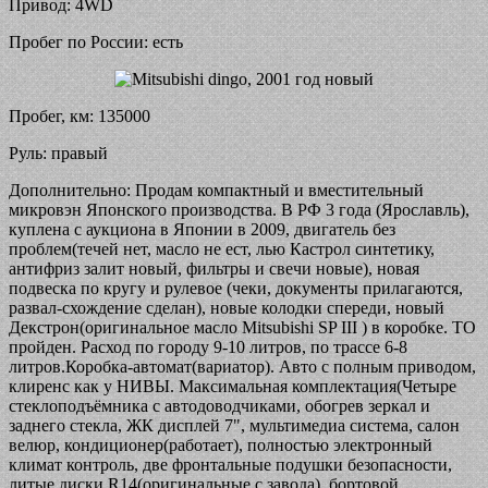
Привод: 4WD
Пробег по России: есть
Пробег, км: 135000
Руль: правый
Дополнительно: Продам компактный и вместительный
микровэн Японского производства. В РФ 3 года (Ярославль),
куплена с аукциона в Японии в 2009, двигатель без
проблем(течей нет, масло не ест, лью Кастрол синтетику,
антифриз залит новый, фильтры и свечи новые), новая
подвеска по кругу и рулевое (чеки, документы прилагаются,
развал-схождение сделан), новые колодки спереди, новый
Декстрон(оригинальное масло Mitsubishi SP III ) в коробке. ТО
пройден. Расход по городу 9-10 литров, по трассе 6-8
литров.Коробка-автомат(вариатор). Авто с полным приводом,
клиренс как у НИВЫ. Максимальная комплектация(Четыре
стеклоподъёмника с автодоводчиками, обогрев зеркал и
заднего стекла, ЖК дисплей 7", мультимедиа система, салон
велюр, кондиционер(работает), полностью электронный
климат контроль, две фронтальные подушки безопасности,
литые диски R14(оригинальные с завода), бортовой