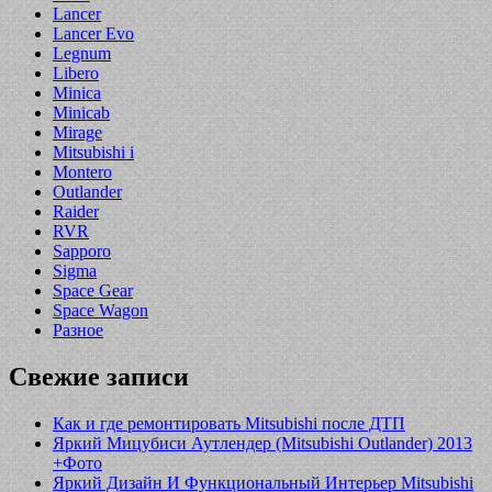
Lancer
Lancer Evo
Legnum
Libero
Minica
Minicab
Mirage
Mitsubishi i
Montero
Outlander
Raider
RVR
Sapporo
Sigma
Space Gear
Space Wagon
Разное
Свежие записи
Как и где ремонтировать Mitsubishi после ДТП
Яркий Мицубиси Аутлендер (Mitsubishi Outlander) 2013
+Фото
Яркий Дизайн И Функциональный Интерьер Mitsubishi