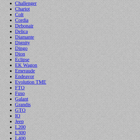
Challenger
Chariot
Colt
Cordia
Debonair
Delica
Diamante
Dignity
Dingo
Dion
Eclipse
EK Wagon
Emeraude
Endeavor
Evolution TME
FTO
Fuso
Galant
Grandis
GTO
IO
Jeep
L200
L300
L400