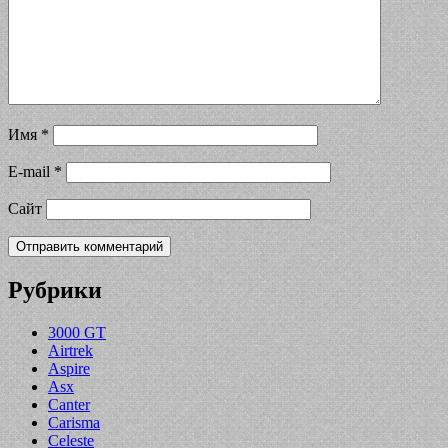
Имя
*
E-mail
*
Сайт
Рубрики
3000 GT
Airtrek
Aspire
Asx
Canter
Carisma
Celeste