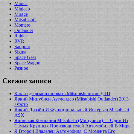
Minica
Minicab
Mirage
Mitsubishi i
Montero
Outlander
Raider
RVR
Sapporo
Sigma
Space Gear
Space Wagon
Разное
Свежие записи
Как и где ремонтировать Mitsubishi после ДТП
Яркий Мицубиси Аутлендер (Mitsubishi Outlander) 2013
+Фото
Яркий Дизайн И Функциональный Интерьер Mitsubishi
ASX
Японская Компания Mitsubishi (Мицубиси) — Один Из
Самых Крупных Производителей Автомобилей В Мире
Я Второй Владелец Автомобиля, С Момента Его