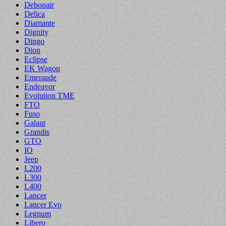
Debonair
Delica
Diamante
Dignity
Dingo
Dion
Eclipse
EK Wagon
Emeraude
Endeavor
Evolution TME
FTO
Fuso
Galant
Grandis
GTO
IO
Jeep
L200
L300
L400
Lancer
Lancer Evo
Legnum
Libero