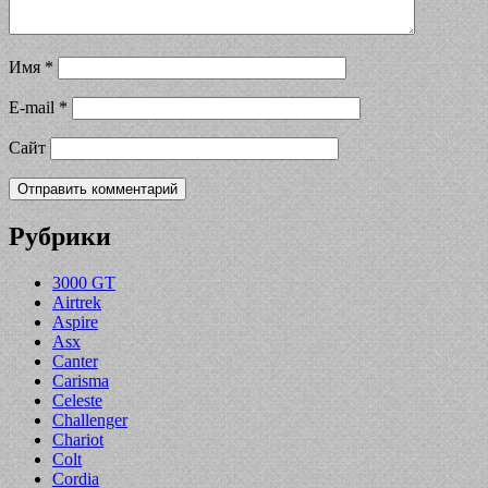
Имя
*
E-mail
*
Сайт
Рубрики
3000 GT
Airtrek
Aspire
Asx
Canter
Carisma
Celeste
Challenger
Chariot
Colt
Cordia