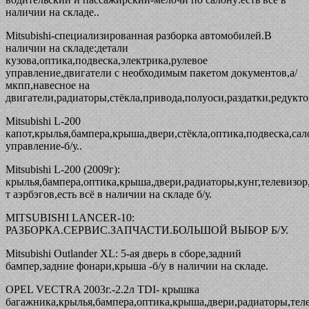
наличии на складе..
Mitsubishi-специализированная разборка автомобилей.В
наличии на складе:детали
кузова,оптика,подвеска,электрика,рулевое
управление,двигатели с необходимым пакетом документов,а/
мкпп,навесное на
двигатели,радиаторы,стёкла,привода,полуоси,раздатки,редукто
Mitsubishi L-200
капот,крылья,бампера,крыша,двери,стёкла,оптика,подвеска,сал
управление-б/у..
Mitsubishi L-200 (2009г):
крылья,бампера,оптика,крыша,двери,радиаторы,кунг,телевизор,
т аэрбэгов,есть всё в наличии на складе б/у.
MITSUBISHI LANCER-10:
РАЗБОРКА.СЕРВИС.ЗАПЧАСТИ.БОЛЬШОЙ ВЫБОР Б/У.
Mitsubishi Outlander XL: 5-ая дверь в сборе,задний
бампер,задние фонари,крыша -б/у в наличии на складе.
OPEL VECTRA 2003г.-2.2л TDI- крышка
багажника,крылья,бампера,оптика,крыша,двери,радиаторы,теле