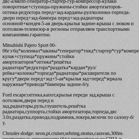
двс-а/мкпп-генератор-стартер-гур-компрессор-кулаки
поворотные+ступицы-пружины-стойки амортизаторов-
оптика-редуктора перед+зад-карданы-рул/колонки-торпеда-
двери перед+зад-бампера перед+зад-радиаторы
основной+кондея-5-ая дверь-крылья задние-крыша с люком и
потолком-телевизор-в регионы отправляем транспортными
компаниями.гарантии.
Mitsubishi Pajero Sport 00-
06г:гбц*коленвал*шкивы*генератор*тнвд*стартер*гур*компре
кулак+ступица*пружины*стойки
амортизаторов*оптика*решётка
радиатора*редуктора*раздатка*кардан*рул/
рейка+колонка*торпеда*радиаторы*расширители по
кругу*двери перед+зад+5-ая*крылья зад+перед*зеркала
наружные*привода*бамперы задние-б/у.
Ford еscape:оптика,капот,крылья переди зад,крыша с
потолком,двери перед и
зад,радиаторы,руль,глушитель,решётка
радиатора,суппорта,стойки амортизатора,торпеда,двс
3.0л,раздатка,привода,подрамник,локера,мелочи по салону-б/
у.
Chrusler-dodge: neon,pt.cruiser,sebring,stratus,caravan,300m-
контрактные автозапчасти (б/у),привезённые из США,в