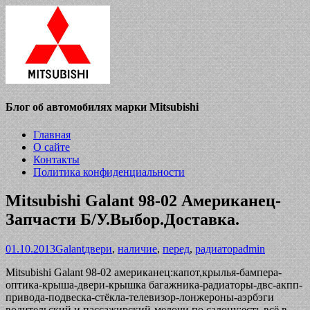
Блог об автомобилях марки Mitsubishi
Главная
О сайте
Контакты
Политика конфиденциальности
Mitsubishi Galant 98-02 Американец-
Запчасти Б/У.Выбор.Доставка.
01.10.2013
Galant
двери
,
наличие
,
перед
,
радиатор
admin
Mitsubishi Galant 98-02 американец:капот,крылья-бампера-
оптика-крыша-двери-крышка багажника-радиаторы-двс-акпп-
привода-подвеска-стёкла-телевизор-лонжероны-аэрбэги
водительский и пассажирский-мелочи по салону:есть всё в