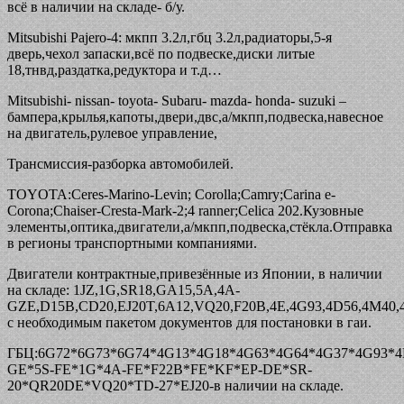
всё в наличии на складе- б/у.
Mitsubishi Pajero-4: мкпп 3.2л,гбц 3.2л,радиаторы,5-я
дверь,чехол запаски,всё по подвеске,диски литые
18,тнвд,раздатка,редуктора и т.д…
Mitsubishi- nissan- toyota- Subaru- mazda- honda- suzuki –
бампера,крылья,капоты,двери,двс,а/мкпп,подвеска,навесное
на двигатель,рулевое управление,
Трансмиссия-разборка автомобилей.
TOYOTA:Ceres-Marino-Levin; Corolla;Camry;Carina e-
Corona;Chaiser-Cresta-Mark-2;4 ranner;Celica 202.Кузовные
элементы,оптика,двигатели,а/мкпп,подвеска,стёкла.Отправка
в регионы транспортными компаниями.
Двигатели контрактные,привезённые из Японии, в наличии
на складе: 1JZ,1G,SR18,GA15,5A,4A-
GZE,D15B,CD20,EJ20T,6A12,VQ20,F20B,4E,4G93,4D56,4M40,
c необходимым пакетом документов для постановки в гаи.
ГБЦ:6G72*6G73*6G74*4G13*4G18*4G63*4G64*4G37*4G93*4
GE*5S-FE*1G*4A-FE*F22B*FE*KF*EP-DE*SR-
20*QR20DE*VQ20*TD-27*EJ20-в наличии на складе.