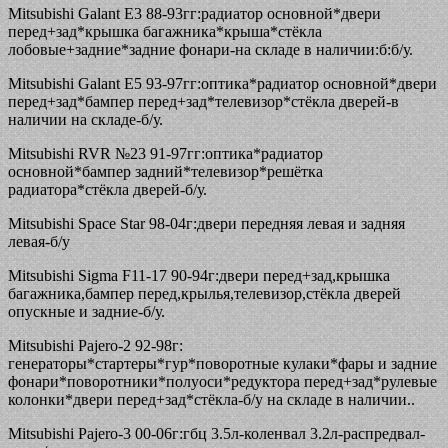
Mitsubishi Galant E3 88-93гг:радиатор основной*двери
перед+зад*крышка багажника*крыша*стёкла
лобовые+задние*задние фонари-на складе в наличии:б:б/у.
Mitsubishi Galant E5 93-97гг:оптика*радиатор основной*двери
перед+зад*бампер перед+зад*телевизор*стёкла дверей-в
наличии на складе-б/у.
Mitsubishi RVR №23 91-97гг:оптика*радиатор
основной*бампер задний*телевизор*решётка
радиатора*стёкла дверей-б/у.
Mitsubishi Space Star 98-04г:двери передняя левая и задняя
левая-б/у
Mitsubishi Sigma F11-17 90-94г:двери перед+зад,крышка
багажника,бампер перед,крылья,телевизор,стёкла дверей
опускные и задние-б/у.
Mitsubishi Pajero-2 92-98г:
генераторы*стартеры*гур*поворотные кулаки*фары и задние
фонари*поворотники*полуоси*редуктора перед+зад*рулевые
колонки*двери перед+зад*стёкла-б/у на складе в наличии..
Mitsubishi Pajero-3 00-06г:гбц 3.5л-коленвал 3.2л-распредвал-