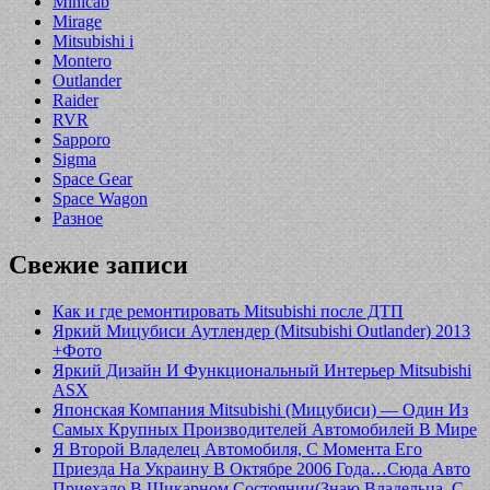
Minicab
Mirage
Mitsubishi i
Montero
Outlander
Raider
RVR
Sapporo
Sigma
Space Gear
Space Wagon
Разное
Свежие записи
Как и где ремонтировать Mitsubishi после ДТП
Яркий Мицубиси Аутлендер (Mitsubishi Outlander) 2013
+Фото
Яркий Дизайн И Функциональный Интерьер Mitsubishi
ASX
Японская Компания Mitsubishi (Мицубиси) — Один Из
Самых Крупных Производителей Автомобилей В Мире
Я Второй Владелец Автомобиля, С Момента Его
Приезда На Украину В Октябре 2006 Года…Сюда Авто
Приехало В Шикарном Состоянии(Знаю Владельца, С