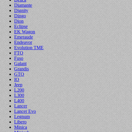
Diamante
Dignity
Dingo
Dion
Eclipse
EK Wagon
Emeraude
Endeavor
Evolution TME
FTO
Fuso
Galant
Grandis
GTO
IO
Jeep
L200
L300
L400
Lancer
Lancer Evo
Legnum
Libero
Minica