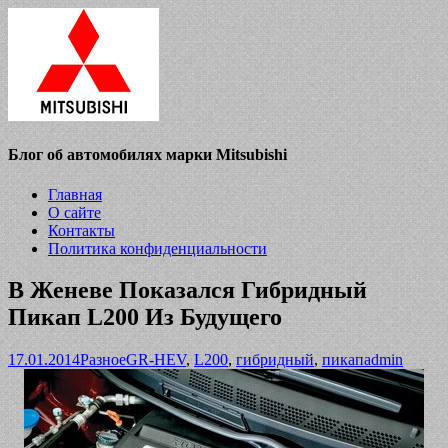
Блог об автомобилях марки Mitsubishi
Главная
О сайте
Контакты
Политика конфиденциальности
В Женеве Показался Гибридный
Пикап L200 Из Будущего
17.01.2014
Разное
GR-HEV
,
L200
,
гибридный
,
пикап
admin