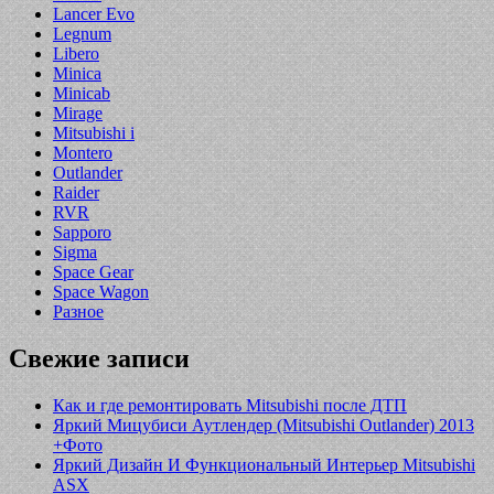
Lancer Evo
Legnum
Libero
Minica
Minicab
Mirage
Mitsubishi i
Montero
Outlander
Raider
RVR
Sapporo
Sigma
Space Gear
Space Wagon
Разное
Свежие записи
Как и где ремонтировать Mitsubishi после ДТП
Яркий Мицубиси Аутлендер (Mitsubishi Outlander) 2013
+Фото
Яркий Дизайн И Функциональный Интерьер Mitsubishi
ASX