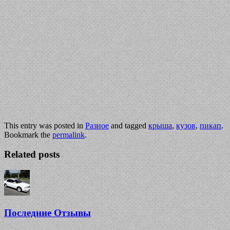
This entry was posted in
Разное
and tagged
крыша
,
кузов
,
пикап
.
Bookmark the
permalink
.
Related posts
Последние Отзывы