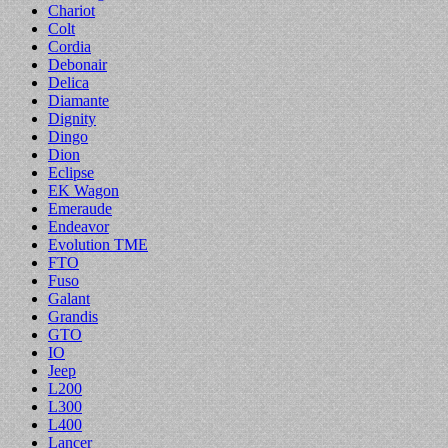
Chariot
Colt
Cordia
Debonair
Delica
Diamante
Dignity
Dingo
Dion
Eclipse
EK Wagon
Emeraude
Endeavor
Evolution TME
FTO
Fuso
Galant
Grandis
GTO
IO
Jeep
L200
L300
L400
Lancer