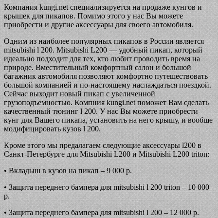
Компания kungi.net специализируется на продаже кунгов и
крышек для пикапов. Помимо этого у нас Вы можете
приобрести и другие аксессуары для своего автомобиля.
Одним из наиболее популярных пикапов в России является
mitsubishi l 200. Mitsubishi L200 — удобный пикап, который
идеально подходит для тех, кто любит проводить время на
природе. Вместительный комфортный салон и большой
багажник автомобиля позволяют комфортно путешествовать
большой компанией и по-настоящему наслаждаться поездкой.
Сейчас выходит новый пикап с увеличенной
грузоподъемностью. Компния kungi.net поможет Вам сделать
качественный тюнинг l 200. У нас Вы можете приобрести
кунг для Вашего пикапа, установить на него крышу, и вообще
модифицировать кузов l 200.
Кроме этого мы предалагаем следующие аксессуары l200 в
Санкт-Петербурге для Mitsubishi L200 и Mitsubishi L200 triton:
• Вкладыш в кузов на пикап – 9 000 р.
• Защита переднего бампера для mitsubishi l 200 triton – 10 000
р.
• Защита переднего бампера для mitsubishi l 200 – 12 000 р.