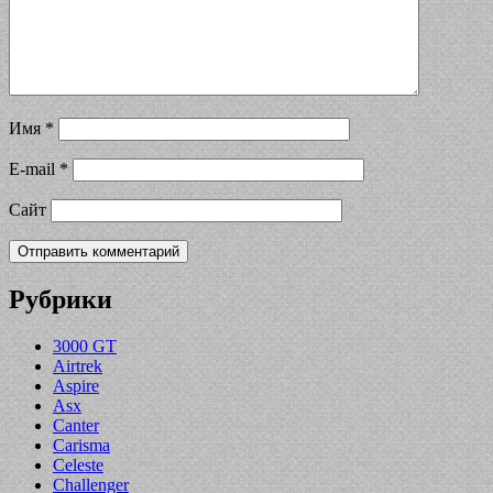
Имя
*
E-mail
*
Сайт
Рубрики
3000 GT
Airtrek
Aspire
Asx
Canter
Carisma
Celeste
Challenger