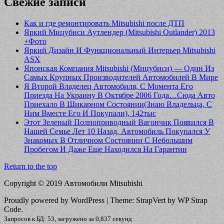
Свежие записи
Как и где ремонтировать Mitsubishi после ДТП
Яркий Мицубиси Аутлендер (Mitsubishi Outlander) 2013
+Фото
Яркий Дизайн И Функциональный Интерьер Mitsubishi
ASX
Японская Компания Mitsubishi (Мицубиси) — Один Из
Самых Крупных Производителей Автомобилей В Мире
Я Второй Владелец Автомобиля, С Момента Его
Приезда На Украину В Октябре 2006 Года…Сюда Авто
Приехало В Шикарном Состоянии(Знаю Владельца, С
Ним Вместе Его И Покупали), 142тыс
Этот Зеленый Полноприводный Вагончик Появился В
Нашей Семье Лет 10 Назад, Автомобиль Покупался У
Знакомых В Отличном Состоянии С Небольшим
Пробегом И Даже Еще Находился На Гарантии
Return to the top
Copyright © 2019 Автомобили Mitsubishi
Proudly powered by WordPress
|
Theme: StrapVert by WP Strap
Code.
Запросов к БД: 53, загружено за 0,837 секунд