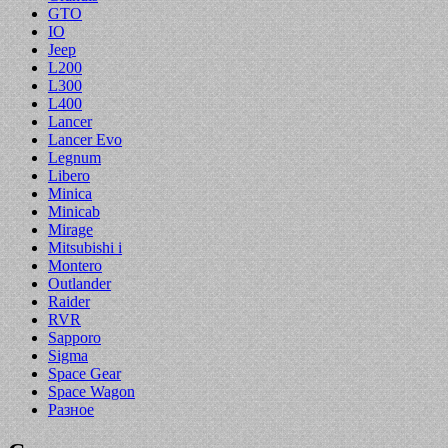
GTO
IO
Jeep
L200
L300
L400
Lancer
Lancer Evo
Legnum
Libero
Minica
Minicab
Mirage
Mitsubishi i
Montero
Outlander
Raider
RVR
Sapporo
Sigma
Space Gear
Space Wagon
Разное