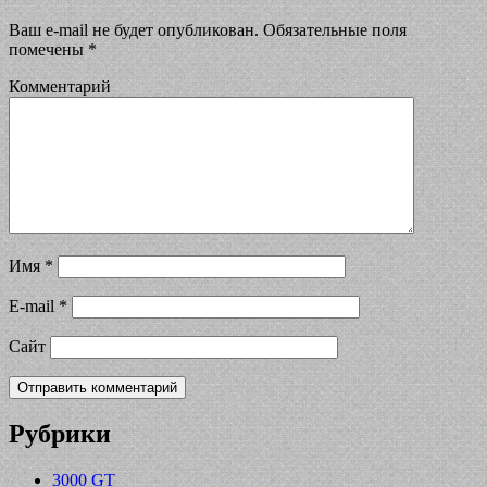
Ваш e-mail не будет опубликован.
Обязательные поля
помечены
*
Комментарий
Имя
*
E-mail
*
Сайт
Рубрики
3000 GT