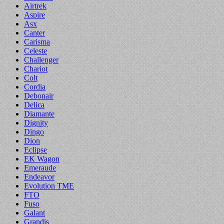
Airtrek
Aspire
Asx
Canter
Carisma
Celeste
Challenger
Chariot
Colt
Cordia
Debonair
Delica
Diamante
Dignity
Dingo
Dion
Eclipse
EK Wagon
Emeraude
Endeavor
Evolution TME
FTO
Fuso
Galant
Grandis