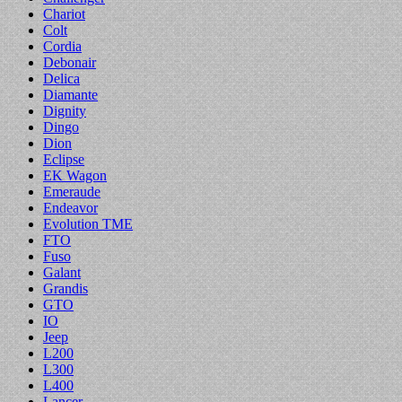
Chariot
Colt
Cordia
Debonair
Delica
Diamante
Dignity
Dingo
Dion
Eclipse
EK Wagon
Emeraude
Endeavor
Evolution TME
FTO
Fuso
Galant
Grandis
GTO
IO
Jeep
L200
L300
L400
Lancer