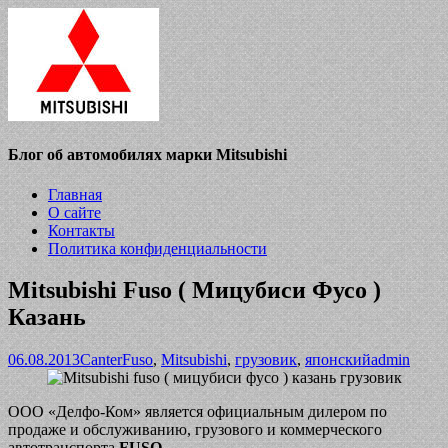
Блог об автомобилях марки Mitsubishi
Главная
О сайте
Контакты
Политика конфиденциальности
Mitsubishi Fuso ( Мицубиси Фусо )
Казань
06.08.2013
Canter
Fuso
,
Mitsubishi
,
грузовик
,
японский
admin
ООО «Делфо-Ком» является официальным дилером по
продаже и обслуживанию, грузового и коммерческого
автотранспорта
FUSO
.