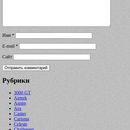
Имя
*
E-mail
*
Сайт
Рубрики
3000 GT
Airtrek
Aspire
Asx
Canter
Carisma
Celeste
Challenger