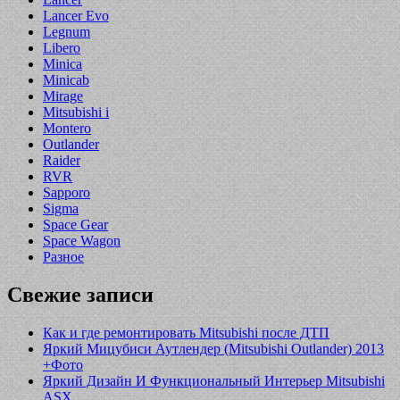
Lancer Evo
Legnum
Libero
Minica
Minicab
Mirage
Mitsubishi i
Montero
Outlander
Raider
RVR
Sapporo
Sigma
Space Gear
Space Wagon
Разное
Свежие записи
Как и где ремонтировать Mitsubishi после ДТП
Яркий Мицубиси Аутлендер (Mitsubishi Outlander) 2013
+Фото
Яркий Дизайн И Функциональный Интерьер Mitsubishi
ASX