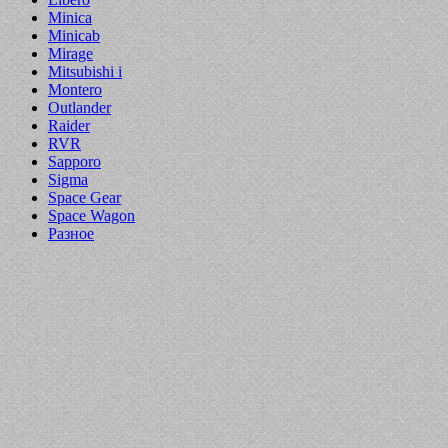
Minica
Minicab
Mirage
Mitsubishi i
Montero
Outlander
Raider
RVR
Sapporo
Sigma
Space Gear
Space Wagon
Разное