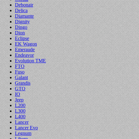
Debonair
Delica
Diamante
Dignity
Dingo
Dion
Eclipse
EK Wagon
Emeraude
Endeavor
Evolution TME
FTO
Fuso
Galant
Grandis
GTO
IO
Jeep
L200
L300
L400
Lancer
Lancer Evo
Legnum
Libero