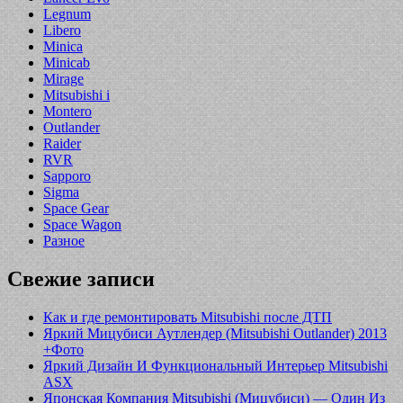
Legnum
Libero
Minica
Minicab
Mirage
Mitsubishi i
Montero
Outlander
Raider
RVR
Sapporo
Sigma
Space Gear
Space Wagon
Разное
Свежие записи
Как и где ремонтировать Mitsubishi после ДТП
Яркий Мицубиси Аутлендер (Mitsubishi Outlander) 2013
+Фото
Яркий Дизайн И Функциональный Интерьер Mitsubishi
ASX
Японская Компания Mitsubishi (Мицубиси) — Один Из