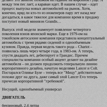
между тем пес лает, а караван идет. В нашем случае – идет
процесс выпуска новых автомобилей на рынок. Хотя,
конечно, вряд ли кто-то из инженеров пару лет назад мог
догадаться, в какое тяжелое для компании время в продажу
поступит новый минивэн Grandis…
Выпуск этой модели знаменует появление четвертого
поколения вэнов японской марки. Еще в 1979-ом на
токийском автосалоне компания представила концептуальный
автомобиль с тремя рядами сидений и однообъемным
кузовом. Правда, первая модель такого рода – Chariot –
появилась лишь через четыре года, в 1983-ом. А теперь,
спустя двадцать лет, дебютирует и Грандис. Причем
специалисты компании особый акцент делают на дизайне
автомобиля – он должен продолжить генеральную линию
корпоративного дизайна, начатую моделями Lancer и Colt.
Постарался Оливье Буле – теперь все "Мицу" действительно
похожи друг на друга, даже самый злой Lancer Evo теперь
причесан корпоративной "гребенкой".
Несущий, однообъемный универсал
ДВИГАТЕЛЬ
бензиновый, 2.4 литра