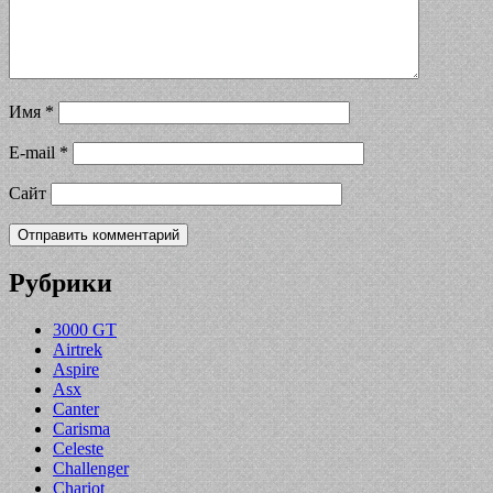
Имя
*
E-mail
*
Сайт
Рубрики
3000 GT
Airtrek
Aspire
Asx
Canter
Carisma
Celeste
Challenger
Chariot