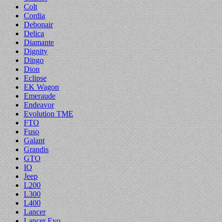
Colt
Cordia
Debonair
Delica
Diamante
Dignity
Dingo
Dion
Eclipse
EK Wagon
Emeraude
Endeavor
Evolution TME
FTO
Fuso
Galant
Grandis
GTO
IO
Jeep
L200
L300
L400
Lancer
Lancer Evo