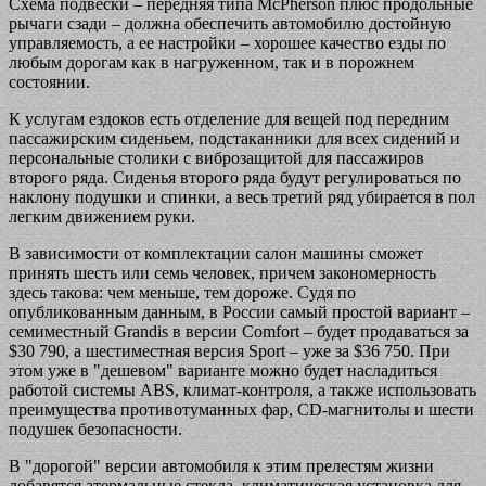
Схема подвески – передняя типа McPherson плюс продольные
рычаги сзади – должна обеспечить автомобилю достойную
управляемость, а ее настройки – хорошее качество езды по
любым дорогам как в нагруженном, так и в порожнем
состоянии.
К услугам ездоков есть отделение для вещей под передним
пассажирским сиденьем, подстаканники для всех сидений и
персональные столики с виброзащитой для пассажиров
второго ряда. Сиденья второго ряда будут регулироваться по
наклону подушки и спинки, а весь третий ряд убирается в пол
легким движением руки.
В зависимости от комплектации салон машины сможет
принять шесть или семь человек, причем закономерность
здесь такова: чем меньше, тем дороже. Судя по
опубликованным данным, в России самый простой вариант –
семиместный Grandis в версии Comfort – будет продаваться за
$30 790, а шестиместная версия Sport – уже за $36 750. При
этом уже в "дешевом" варианте можно будет насладиться
работой системы ABS, климат-контроля, а также использовать
преимущества противотуманных фар, CD-магнитолы и шести
подушек безопасности.
В "дорогой" версии автомобиля к этим прелестям жизни
добавятся атермальные стекла, климатическая установка для