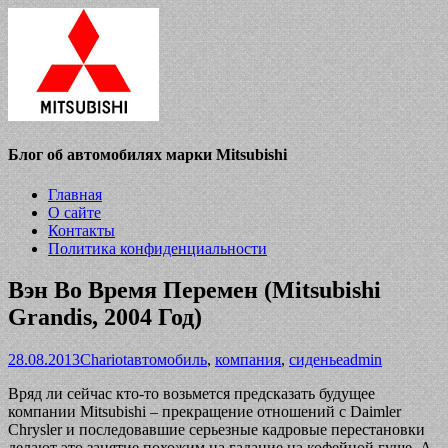
Блог об автомобилях марки Mitsubishi
Главная
О сайте
Контакты
Политика конфиденциальности
Вэн Во Время Перемен (Mitsubishi
Grandis, 2004 Год)
28.08.2013
Chariot
автомобиль
,
компания
,
сиденье
admin
Вряд ли сейчас кто-то возьмется предсказать будущее
компании Mitsubishi – прекращение отношений с Daimler
Chrysler и последовавшие серьезные кадровые перестановки
делают это занятие похожим на гадание на кофейной гуще. А