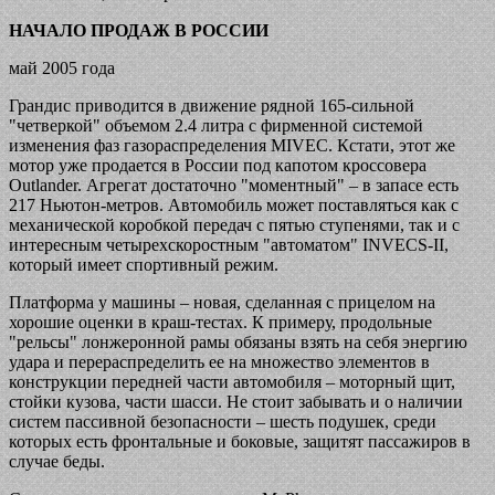
НАЧАЛО ПРОДАЖ В РОССИИ
май 2005 года
Грандис приводится в движение рядной 165-сильной
"четверкой" объемом 2.4 литра с фирменной системой
изменения фаз газораспределения MIVEC. Кстати, этот же
мотор уже продается в России под капотом кроссовера
Outlander. Агрегат достаточно "моментный" – в запасе есть
217 Ньютон-метров. Автомобиль может поставляться как с
механической коробкой передач с пятью ступенями, так и с
интересным четырехскоростным "автоматом" INVECS-II,
который имеет спортивный режим.
Платформа у машины – новая, сделанная с прицелом на
хорошие оценки в краш-тестах. К примеру, продольные
"рельсы" лонжеронной рамы обязаны взять на себя энергию
удара и перераспределить ее на множество элементов в
конструкции передней части автомобиля – моторный щит,
стойки кузова, части шасси. Не стоит забывать и о наличии
систем пассивной безопасности – шесть подушек, среди
которых есть фронтальные и боковые, защитят пассажиров в
случае беды.