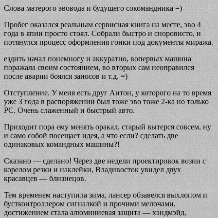
Слова матерого эвовода и будущего сокомандника =)
Пробег оказался реальным сервисная книга на месте, эво 4
года в япии просто стоял. Собрали быстро и сноровисто, и
потянулся процесс оформления гонки под документы миража.
ездить начал понемногу и аккуратно, вопервых машина
поражала своим состоянием, во вторых сам неоправился
после аварии боялся заносов и т.д. =)
Отступление. У меня есть друг Антон, у которого на то время
уже 3 года в распоряжении был тоже эво тоже 2-ка но только
РС. Очень слаженный и быстрый авто.
Приходит пора ему менять оракал, старый вытерся совсем, ну
и само собой посещает идея, а что если? сделать две
одинаковых командных машины?!
Сказано — сделано! Через две недели проектировок возни с
корелом резки и наклейки, Владивосток увидел двух
красавцев — близнецов.
Тем временем наступила зима, лансер обзавелся выхлопом и
бустконтроллером сигналкой и прочими мелочами,
достижением стала алюминиевая защита — хэндмэйд.