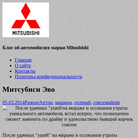
Блог об автомобилях марки Mitsubishi
Главная
О сайте
Контакты
Политика конфиденциальности
Митсубиси Эво
05.03.2014
Разное
Антон
,
машина
,
полный
,
совсем
admin
После удачных "ушей" на мираже и осознания утраты