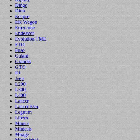
Dingo
Dion
Eclipse
EK Wagon
Emeraude
Endeavor
Evolution TME
FTO
Fuso
Galant
Grandis
GTO
IO
Jeep
L200
L300
L400
Lancer
Lancer Evo
Legnum
Libero
Minica
Minicab
Mirage