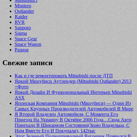
Mitsubishi i
Montero
Outlander
Raider
RVR
Sapporo
Sigma
Space Gear
Space Wagon
Разное
Свежие записи
Как и где ремонтировать Mitsubishi после ДТП
Яркий Мицубиси Аутлендер (Mitsubishi Outlander) 2013
+Фото
Яркий Дизайн И Функциональный Интерьер Mitsubishi
ASX
Японская Компания Mitsubishi (Мицубиси) — Один Из
Самых Крупных Производителей Автомобилей В Мире
Я Второй Владелец Автомобиля, С Момента Его
Приезда На Украину В Октябре 2006 Года…Сюда Авто
Приехало В Шикарном Состоянии(Знаю Владельца, С
Ним Вместе Его И Покупали), 142тыс
Этот Зеленый Полноприводный Вагончик Появился В