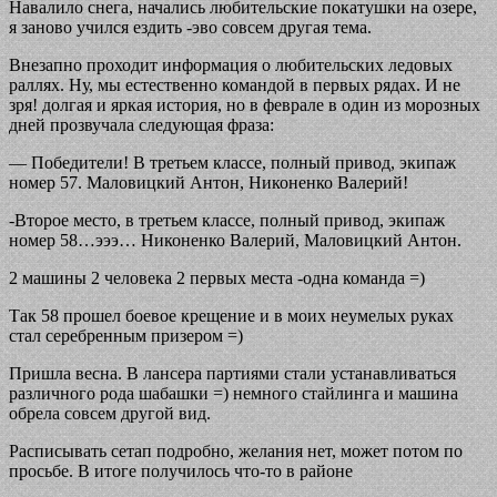
Навалило снега, начались любительские покатушки на озере,
я заново учился ездить -эво совсем другая тема.
Внезапно проходит информация о любительских ледовых
раллях. Ну, мы естественно командой в первых рядах. И не
зря! долгая и яркая история, но в феврале в один из морозных
дней прозвучала следующая фраза:
— Победители! В третьем классе, полный привод, экипаж
номер 57. Маловицкий Антон, Никоненко Валерий!
-Второе место, в третьем классе, полный привод, экипаж
номер 58…эээ… Никоненко Валерий, Маловицкий Антон.
2 машины 2 человека 2 первых места -одна команда =)
Так 58 прошел боевое крещение и в моих неумелых руках
стал серебренным призером =)
Пришла весна. В лансера партиями стали устанавливаться
различного рода шабашки =) немного стайлинга и машина
обрела совсем другой вид.
Расписывать сетап подробно, желания нет, может потом по
просьбе. В итоге получилось что-то в районе