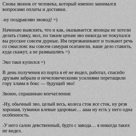
Снова звонок от человека, который именно занимался
вопросами оплаты и доставки.
-ну поздравляю эвовод! =)
Начинаю выяснять, что и как, оказывается: японцы не хотели
делать ставку, мол, по таким ценам эво никогда не покупался
вы русские совсем дурные. Им перезванивают и толкают речь
со смыслом: вы совсем самурая осатанели, ваше дело ставить,
куда скажут, а не размышлять =)
Эво таки купился =)
В день получения из порта я её не видел, работал, спасибо
друзьям забрали и нечеловеческими усилиями перетащили
гору хлама в бокс — будущий эво!
Звоню, спрашиваю впечатления:
-Ну, обычный эво, целый весь, колеса сток все сток, ну резя
хорошая, туманки клевые здоровые… аааа ну есть у него одна
особенность.
-У него салон девственный, будто с завода… я никогда таких
не видел.