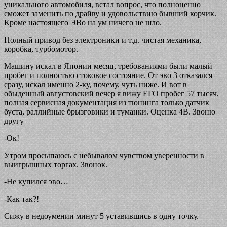
уникального автомобиля, встал вопрос, что полноценно
сможет заменить по драйву и удовольствию бывший корчик.
Кроме настоящего ЭВо на ум ничего не шло.
Полный привод без электроники и т.д. чистая механика,
коробка, турбомотор.
Машину искал в Японии месяц, требованиями были малый
пробег и полностью стоковое состояние. От эво 3 отказался
сразу, искал именно 2-ку, почему, чуть ниже. И вот в
обыденный августовский вечер я вижу ЕГО пробег 57 тысяч,
полная сервисная документация из тюнинга только датчик
буста, раллийные брызговики и туманки. Оценка 4B. Звоню
другу
-Ок!
Утром просыпаюсь с небывалом чувством уверенности в
выигрышных торгах. Звонок.
-Не купился эво…
-Как так?!
Сижу в недоумении минут 5 уставившись в одну точку.