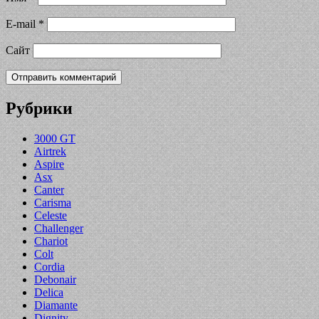
E-mail
*
Сайт
Рубрики
3000 GT
Airtrek
Aspire
Asx
Canter
Carisma
Celeste
Challenger
Chariot
Colt
Cordia
Debonair
Delica
Diamante
Dignity